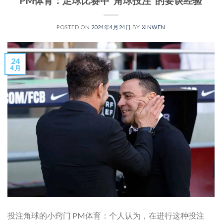
PM体育：足球比赛中“角球投注”的要诀经验
POSTED ON
2024年4月24日
BY
XINWEN
24
4 月
投注角球的小窍门 PM体育：个人认为，在进行这种投注