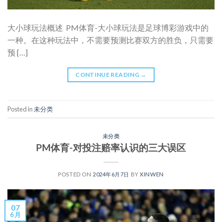
大小球玩法概述 PM体育-大小球玩法是足球博彩游戏中的
一种。在这种玩法中，不需要预测比赛双方的胜负，只需要
预 […]
CONTINUE READING
→
Posted in
未分类
未分类
PM体育-对投注赔率认识的三大误区
POSTED ON
2024年6月7日
BY
XINWEN
07
6 月