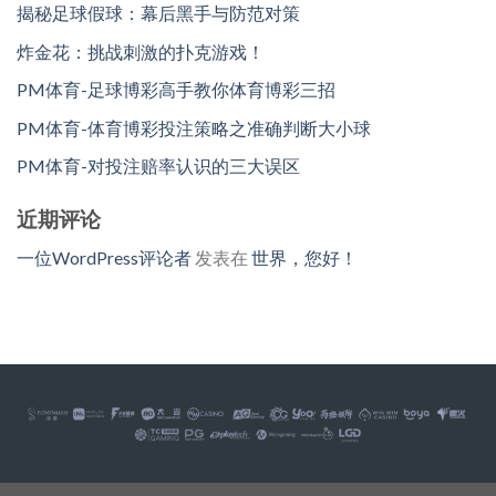
揭秘足球假球：幕后黑手与防范对策
炸金花：挑战刺激的扑克游戏！
PM体育-足球博彩高手教你体育博彩三招
PM体育-体育博彩投注策略之准确判断大小球
PM体育-对投注赔率认识的三大误区
近期评论
一位WordPress评论者
发表在
世界，您好！