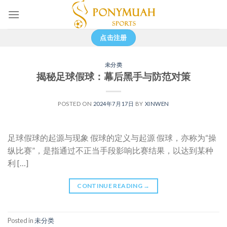
Skip
to
content
点击注册
未分类
揭秘足球假球：幕后黑手与防范对策
POSTED ON
2024年7月17日
BY
XINWEN
足球假球的起源与现象 假球的定义与起源 假球，亦称为“操
纵比赛”，是指通过不正当手段影响比赛结果，以达到某种
利 […]
CONTINUE READING
→
Posted in
未分类