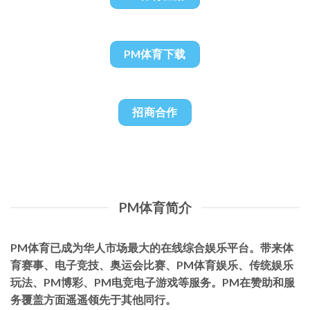
PM体育下载
招商合作
PM体育简介
PM体育已成为华人市场最大的在线综合娱乐平台。带来体
育赛事、电子竞技、奥运会比赛、PM体育娱乐、传统娱乐
玩法、PM博彩、PM电竞电子游戏等服务。PM在赞助和服
务覆盖方面遥遥领先于其他同行。