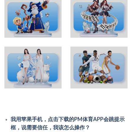
我用苹果手机，点击下载的PM体育APP会跳提示
框，说需要信任，我该怎么操作？