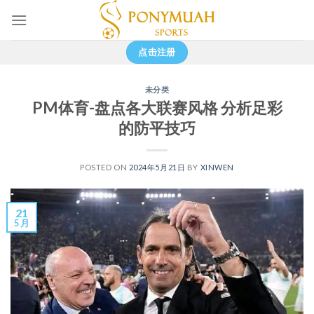
Skip
to
content
点击注册
未分类
PM体育-盘点各大联赛风格 分析足彩
的防平技巧
POSTED ON
2024年5月21日
BY
XINWEN
21
5 月