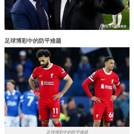
足球博彩中的防平难题
足球博彩中的防平难题