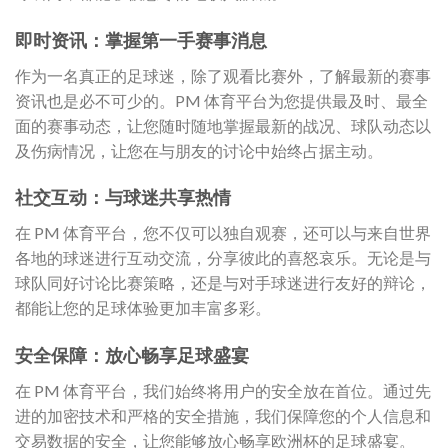
即时资讯：掌握第一手赛事消息
作为一名真正的足球迷，除了观看比赛外，了解最新的赛事
资讯也是必不可少的。PM 体育平台为您提供最及时、最全
面的赛事动态，让您随时随地掌握最新的战况、球队动态以
及伤病情况，让您在与朋友的讨论中始终占据主动。
社交互动：与球迷共享热情
在 PM 体育平台，您不仅可以独自观赛，还可以与来自世界
各地的球迷进行互动交流，分享彼此的喜怒哀乐。无论是与
球队同好讨论比赛策略，还是与对手球迷进行友好的辩论，
都能让您的足球体验更加丰富多彩。
安全保障：放心畅享足球盛宴
在 PM 体育平台，我们始终将用户的安全放在首位。通过先
进的加密技术和严格的安全措施，我们保障您的个人信息和
交易数据的安全，让您能够放心畅享欧洲杯的足球盛宴。