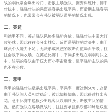
战的弱旅常会爆出冷门，击败主场强队。据资料统计，德甲
对抗中，强强对决的局面很容易出现平局，而后期主强客弱
的情况下，也常常会有强队被弱队逼平的情况出现。
二、英超
和德甲不同，英超强队风格多强势奔放，强强对决中常大打
攻势球，因此往往会分出胜负。反而是弱旅的对决中，由于
球员个人能力不足，无法形成激烈的攻击而使局面平淡，往
往会以平局收场。在英超比赛中，平局多出现在弱弱对决之
中，较弱的客队由于压力而小宇宙爆发，逼平强势主队的局
也不在少数。
三、意甲
意甲的强强对决极易出现平局，平局率一度达到50%，这是
由于强队间人员相对稳定，彼此知根知底，因此很难打出火
花。意甲比赛中也很少出现客队以弱胜强，击败主队的情
况。然而强队在客场做战时，往往要承担俱乐部和球迷双重