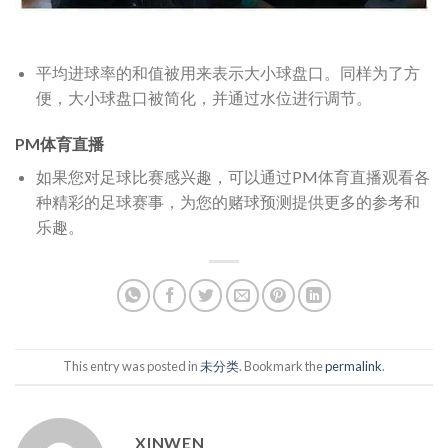
平均进球率的和值被用来表示大小球盘口。同样为了方
便，大小球盘口被简化，并通过水位进行调节。
PM体育直播
如果您对足球比赛感兴趣，可以通过PM体育直播观看各
种精彩的足球赛事，为您的赌球预测提供更多的参考和
乐趣。
This entry was posted in
未分类
. Bookmark the
permalink
.
XINWEN