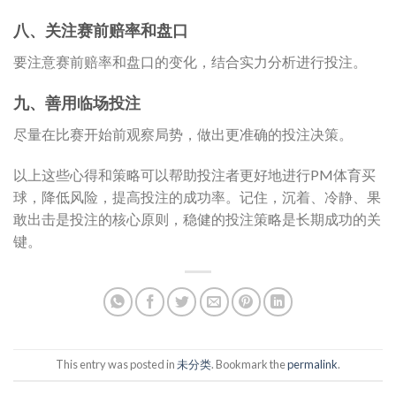
八、关注赛前赔率和盘口
要注意赛前赔率和盘口的变化，结合实力分析进行投注。
九、善用临场投注
尽量在比赛开始前观察局势，做出更准确的投注决策。
以上这些心得和策略可以帮助投注者更好地进行PM体育买
球，降低风险，提高投注的成功率。记住，沉着、冷静、果
敢出击是投注的核心原则，稳健的投注策略是长期成功的关
键。
This entry was posted in
未分类
. Bookmark the
permalink
.