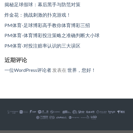
揭秘足球假球：幕后黑手与防范对策
炸金花：挑战刺激的扑克游戏！
PM体育-足球博彩高手教你体育博彩三招
PM体育-体育博彩投注策略之准确判断大小球
PM体育-对投注赔率认识的三大误区
近期评论
一位WordPress评论者
发表在
世界，您好！