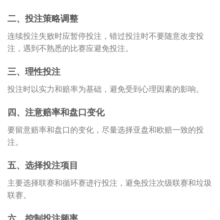
二、投注策略调整
连续投注失败时应暂停投注，错过投注时不要随意改变投
注，遇到不熟悉的比赛应避免投注。
三、理性投注
投注时以实力和赔率为基础，避免受到心理因素的影响。
四、注意赔率和盘口变化
要留意赔率和盘口的变化，尽量选择亚盘和欧赔一致的投
注。
五、选择投注项目
主要选择联赛和循环赛进行投注，避免投注次级联赛和垃圾
联赛。
六、控制投注频率