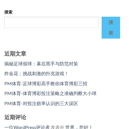
搜索
搜
索
近期文章
揭秘足球假球：幕后黑手与防范对策
炸金花：挑战刺激的扑克游戏！
PM体育-足球博彩高手教你体育博彩三招
PM体育-体育博彩投注策略之准确判断大小球
PM体育-对投注赔率认识的三大误区
近期评论
一位WordPress评论者
发表在
世界，您好！