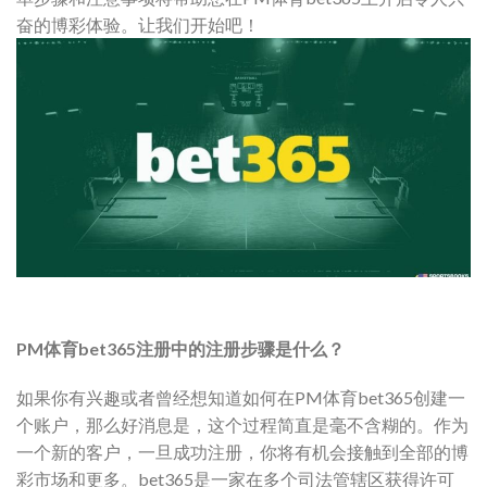
奋的博彩体验。让我们开始吧！
PM体育bet365注册中的注册步骤是什么？
如果你有兴趣或者曾经想知道如何在PM体育bet365创建一
个账户，那么好消息是，这个过程简直是毫不含糊的。作为
一个新的客户，一旦成功注册，你将有机会接触到全部的博
彩市场和更多。bet365是一家在多个司法管辖区获得许可