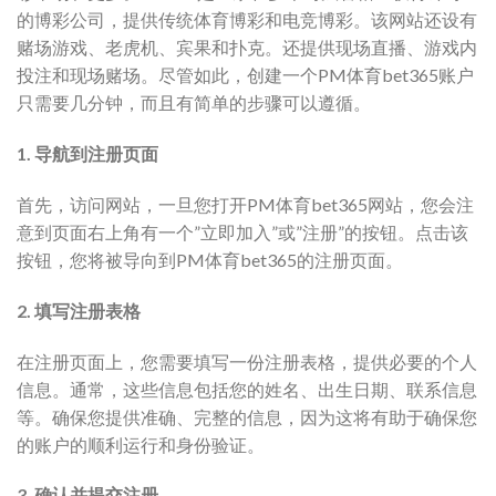
的博彩公司，提供传统体育博彩和电竞博彩。该网站还设有
赌场游戏、老虎机、宾果和扑克。还提供现场直播、游戏内
投注和现场赌场。尽管如此，创建一个PM体育bet365账户
只需要几分钟，而且有简单的步骤可以遵循。
1. 导航到注册页面
首先，访问网站，一旦您打开PM体育bet365网站，您会注
意到页面右上角有一个”立即加入”或”注册”的按钮。点击该
按钮，您将被导向到PM体育bet365的注册页面。
2. 填写注册表格
在注册页面上，您需要填写一份注册表格，提供必要的个人
信息。通常，这些信息包括您的姓名、出生日期、联系信息
等。确保您提供准确、完整的信息，因为这将有助于确保您
的账户的顺利运行和身份验证。
3. 确认并提交注册